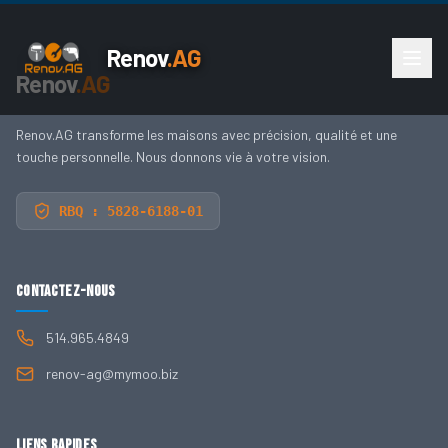
Renov
.AG
Renov
.AG
Renov.AG transforme les maisons avec précision, qualité et une
touche personnelle. Nous donnons vie à votre vision.
RBQ : 5828-6188-01
Contactez-nous
514.965.4849
renov-ag@mymoo.biz
Liens rapides